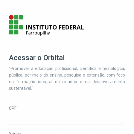
Acessar o Orbital
"Promover a educação profissional, científica e tecnológica,
INSTITUTO FEDERAL
pública, por meio do ensino, pesquisa e extensão, com foco
na formação integral do cidadão e no desenvolvimento
sustentável."
FARROUPILHA
CPF
"Promover a educação profissional, científica e
tecnológica, pública, por meio do ensino,
pesquisa e extensão, com foco na formação
Senha